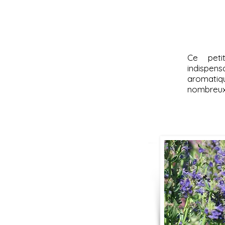
Ce peti
indispe
aromatiqu
nombreux 