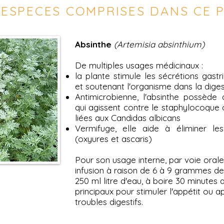
 ESPECES COMPRISES DANS CE 
Absinthe
(Artemisia absinthium)
De multiples usages médicinaux :
la plante stimule les sécrétions gastri
et soutenant l'organisme dans la diges
Antimicrobienne, l'absinthe possède d
qui agissent contre le staphylocoque 
liées aux Candidas albicans
Vermifuge, elle aide à éliminer les
(oxyures et ascaris)
Pour son usage interne, par voie oral
infusion à raison de 6 à 9 grammes d
250 ml litre d'eau, à boire 30 minutes
principaux pour stimuler l'appétit ou a
troubles digestifs.