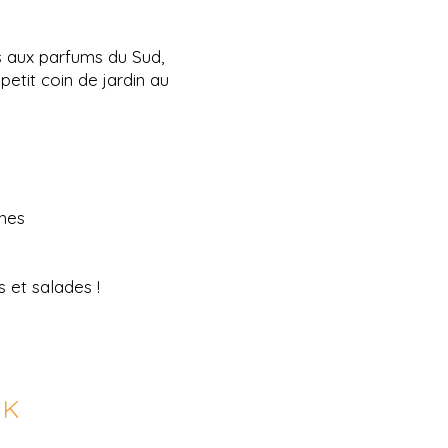
 aux parfums du Sud,
petit coin de jardin au
gnes
s et salades !
CK