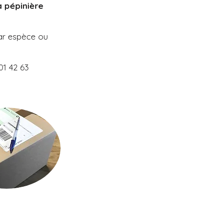
la pépinière
par espèce ou
01 42 63