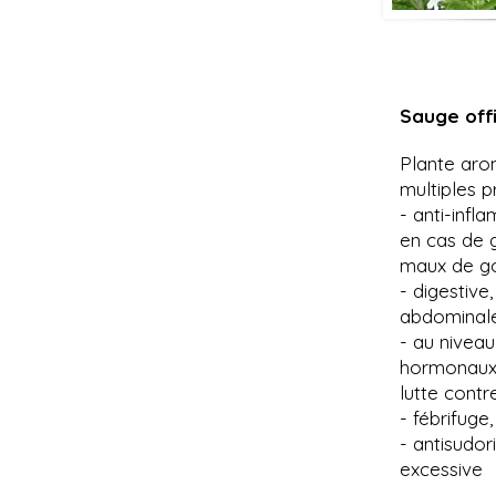
Sauge off
Plante aro
multiples p
- anti-infla
en cas de g
maux de go
- digestive
abdominal
- au niveau
hormonaux f
lutte cont
- fébrifuge,
- antisudor
excessive