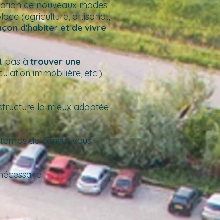
ploration de nouveaux modes
ace (agriculture, artisanat,
açon d'habiter et de vivre
nt pas à
trouver une
lation immobilière, etc.)
 structure la mieux adaptée
 temps de conseil vous
nécessaire.