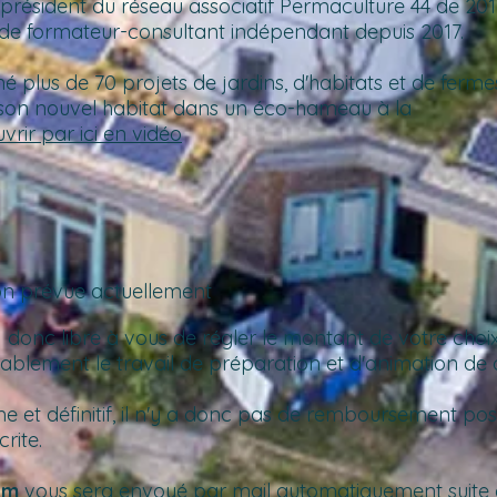
président du réseau associatif Permaculture 44 de 20
de formateur-consultant indépendant depuis 2017.
plus de 70 projets de jardins, d'habitats et de ferme
9 son nouvel habitat dans un éco-hameau à la
vrir par ici en vidéo
tion prévue actuellement
donc libre à vous de régler le montant de votre choi
ablement le travail de préparation et d'animation de 
me et définitif, il n'y a donc pas de remboursement po
rite.
om
vous sera envoyé par mail automatiquement suite à 