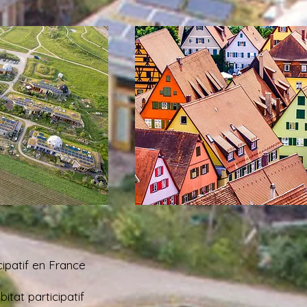
icipatif en France
tat participatif