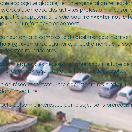
proche écologique globale, lien intergénérationnel, ex
 articulation avec des activités professionnelles sur pl
articipatifs proposent une voie pour
réinventer notre f
jourd'hui un fort développement.
se heurtent à la complexité du droit français, n'arrive
choix
(gouvernance égalitaire, encadrement de la spécu
c des statuts inadaptés.
s donnera les clés nécessaires pour choisir le type de
e les enjeux essentiels dans l'écriture des statuts.
on de réseaux et ressources documentaires ainsi qu'un
 dans l'aventure.
toute personne intéressée par le sujet, sans prérequis 