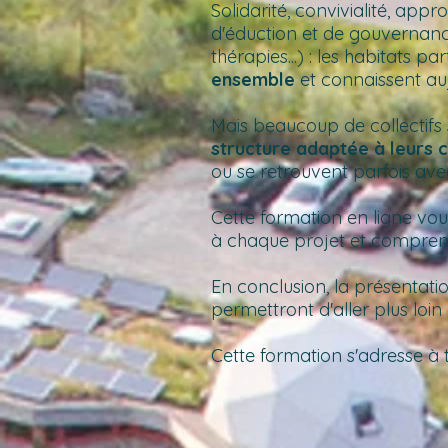
Solidarité, convivialité, ap
d'éduction et de gouvernance,
thérapies...) : les habitats p
ensemble
et connaissent au
Mais beaucoup de collectifs 
structure adaptée à leurs 
ou se retrouvent parfois ave
Cette formation en ligne vou
à chaque projet et comprendr
En conclusion, la présentati
permettront d'aller plus loin
Cette formation s'adresse à 