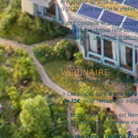
immobilier de 2016 à 2018,
co-
à 2020, Joris exerce le métier
Ayant conseillé et accompagné 
il développe depuis l'été 201
campagne :
un projet à décou
WEBINAIRE
> Date et horaire : pas d'édi
> Les places sont à
prix libre
de 75€
, pour rémunérer équit
> L'achat d'une place est fer
de la part d'une personne insc
> Le
lien vers la réunion Zo