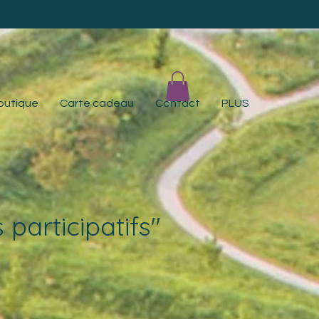
outique
Carte cadeau
Contact
PLUS
 participatifs"