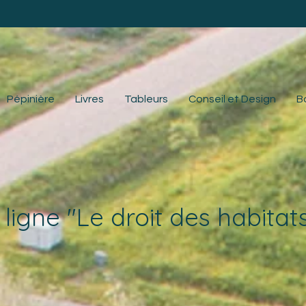
Pépinière
Livres
Tableurs
Conseil et Design
B
 ligne
"Le droit des habitats