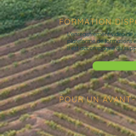
FORMATION DISP
L'enregistrement vidéo de l
plateforme de formations e
Il est accompagné du suppo
POUR UN AVANT-