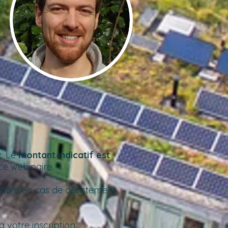
15
s,
x. Le
montant indicatif est
ce webinaire.
ssible en cas de désistement
votre inscription.