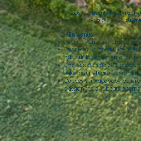
> Tous les inscrits recevront 
est donc possible de le
suivr
>
En bonus
:
Accès à l'enregistrement vid
L'accès à un dossier de télé
pdf sur la réglementation et 
Une liste plus de 300 ressourc
utiles pour étudier la permacu
L'accès sur Facebook au Gro
passionnés d'habitats alterna