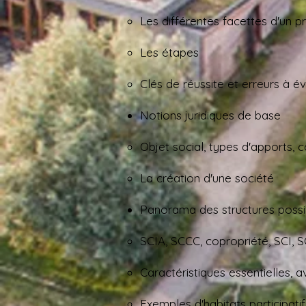
Les différentes facettes d'un pro
Les étapes​
Clés de réussite et erreurs à év
Notions juridiques de base​
Objet social, types d'apports, 
La création d'une société
Panorama des structures possi
SCIA, SCCC, copropriété, SCI, SCC
Caractéristiques essentielles, 
Exemples d'habitats participati