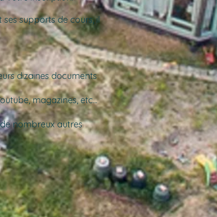
 ses supports de cours, il
ieurs dizaines documents
Youtube, magazines, etc...
c de nombreux autres