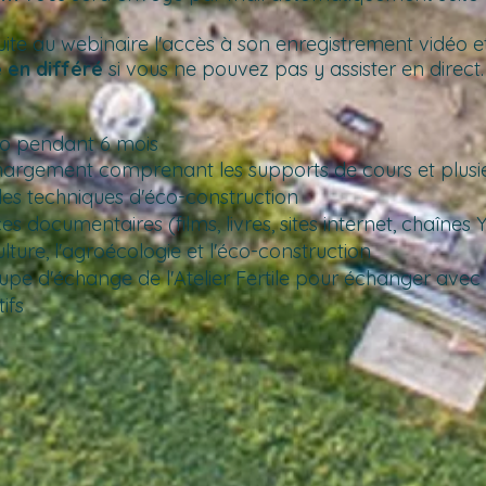
suite au webinaire l'accès à son enregistrement vidéo et
e en différé
si vous ne pouvez pas y assister en direct.
éo pendant 6 mois
chargement comprenant les supports de cours et plus
les techniques d'éco-construction
es documentaires (films, livres, sites internet, chaînes 
lture, l'agroécologie et l'éco-construction
upe d'échange de l'Atelier Fertile pour échanger ave
tifs