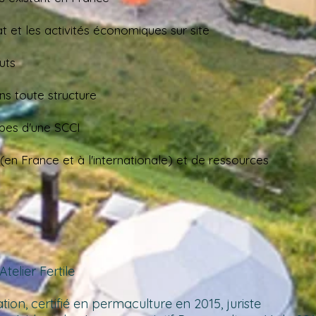
tat et les activités économiques sur site
uts
ans toute structure
pes d'une SCCI​
n France et à l'internationale) et de ressources
telier Fertile
ion, certifié en permaculture en 2015, juriste