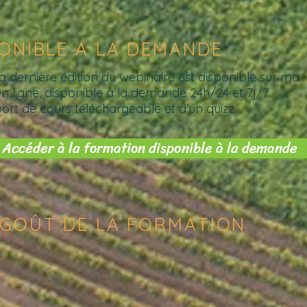
ONIBLE A LA DEMANDE
a dernière édition du webinaire est disponible sur ma
n ligne, disponible à la demande 24h/24 et 7j/7
rt de cours téléchargeable et d'un quizz.
Accéder à la formation disponible à la demande
GOÛT DE LA FORMATION