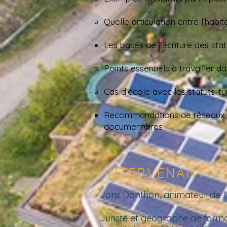
Quelle articulation entre l'habi
Les bases de l'écriture des stat
Points essentiels à travailler d
Cas d'école avec les statuts-ty
Recommandations de réseaux (e
documentaires
INTERVENANT
Joris Danthon, animateur de l'A
Juriste et géographe de format