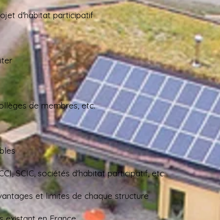
jet d'habitat participatif
iter
collèges de membres, etc.​
bles
I, SCIC, sociétés d'habitat participatif, etc.​
avantages et limites de chaque structure
fs existant en France