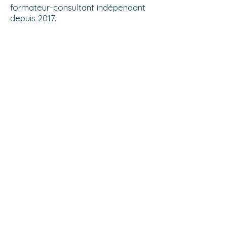
formateur-consultant indépendant
depuis 2017.
EXTRAIT GRATUIT
Vous pouvez télécharger
gratuitement un extrait du livre,
présentant une des structures
juridiques (la SCIA),
en cliquant sur
l’icône c
i-contre
Commander le livre