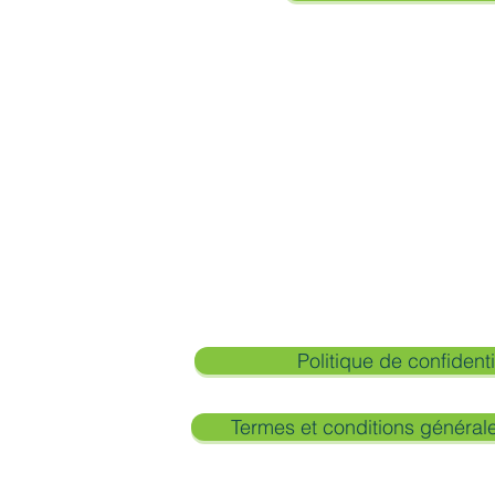
cas vendues ou transmises à
ible de vous désabonner à tout
as de chacun nos mails.
CONTACT
98 rue Sarrazine 79000 NIORT
07 67 01 42 63
contact@atelierfertile.com
Politique de confidenti
Termes et conditions général