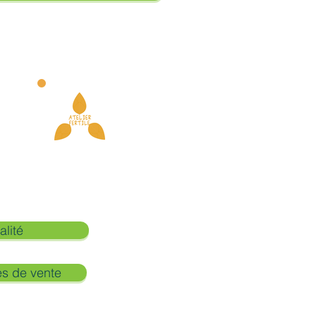
alité
es de vente