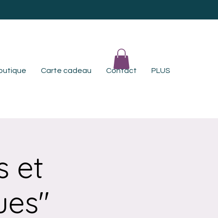
outique
Carte cadeau
Contact
PLUS
s et
ues"