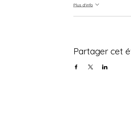
Plus d'info
Partager cet 
Restez informé
Via le formulaire à droite, vous 
d'information de l'Atelier Fertile 
dernières publications (vidéos, articl