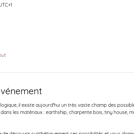
 UTC+1
out
'événement
ogique, il existe aujourd'hui un très vaste champ des possible
ans les matériaux : earthship, charpente bois, tiny house, mu
e découvrir synthétiquement ces possibilités et vous donner d