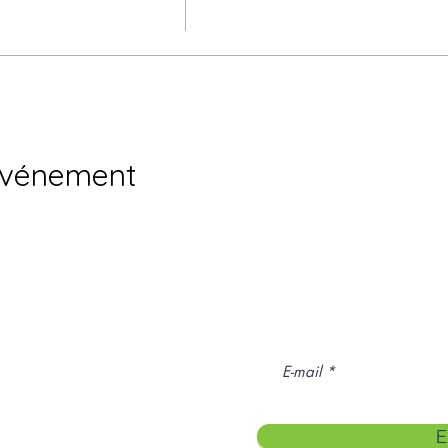
événement
pouvez vous abonner aux mails
pour être tenu au courant de nos
es) et de nos actualités.
E