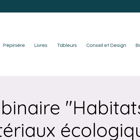
Pépinière
Livres
Tableurs
Conseil et Design
B
inaire "Habitat
ériaux écologiq