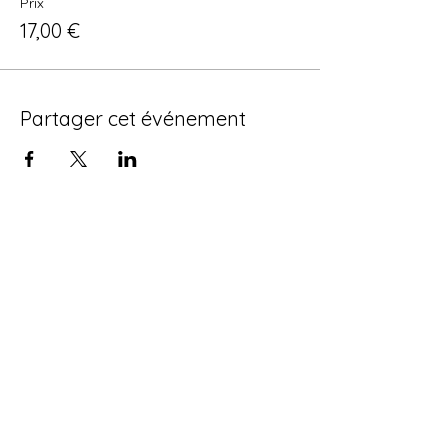
Prix
17,00 €
Partager cet événement
CONTACT
98 rue Sarrazine 79000 NIORT
07 67 01 42 63
contact@atelierfertile.com